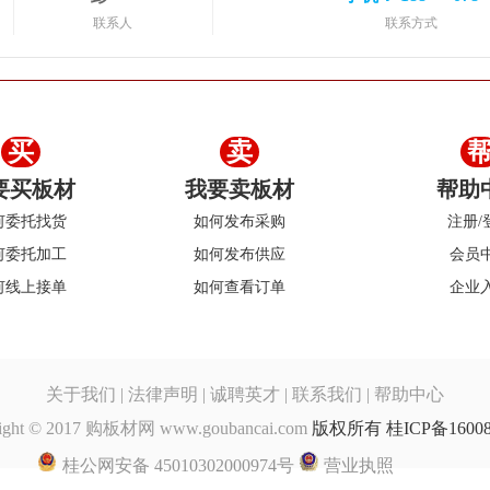
联系人
联系方式
买
卖
要买板材
我要卖板材
帮助
何委托找货
如何发布采购
注册/
何委托加工
如何发布供应
会员
何线上接单
如何查看订单
企业
关于我们
|
法律声明
| 诚聘英才
|
联系我们
| 帮助中心
ight © 2017 购板材网 www.goubancai.com
版权所有 桂ICP备16008
桂公网安备 45010302000974号
营业执照