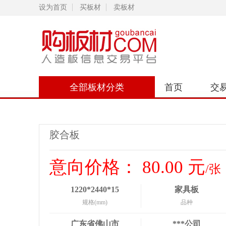
设为首页
买板材
卖板材
全部板材分类
首页
交
胶合板
意向价格：
80.00
元
/张
1220*2440*15
家具板
规格(mm)
品种
广东省佛山市
***公司