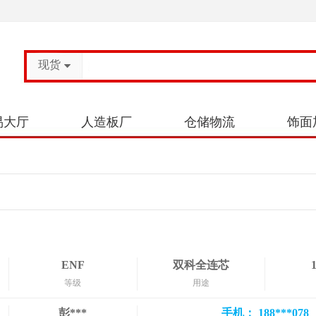
现货
易大厅
人造板厂
仓储物流
饰面
ENF
双科全连芯
等级
用途
彭***
手机： 188***078